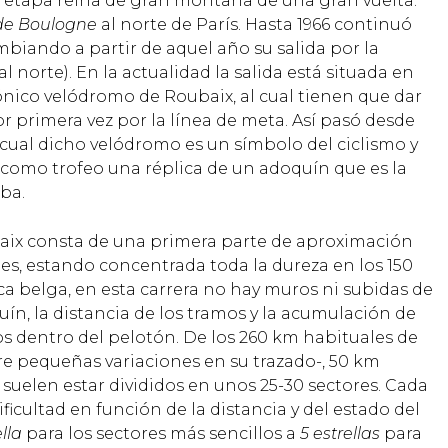
er etapa reina de gran montaña de una gran vuelta.
de Boulogne
al norte de París. Hasta 1966 continuó
mbiando a partir de aquel año su salida por la
l norte). En la actualidad la salida está situada en
cónico velódromo de Roubaix, al cual tienen que dar
r primera vez por la línea de meta. Así pasó desde
 cual dicho velódromo es un símbolo del ciclismo y
e como trofeo una réplica de un adoquín que es la
eba.
ubaix consta de una primera parte de aproximación
les, estando concentrada toda la dureza en los 150
sica belga, en esta carrera no hay muros ni subidas de
uín, la distancia de los tramos y la acumulación de
os dentro del pelotón. De los 260 km habituales de
re pequeñas variaciones en su trazado-, 50 km
 suelen estar divididos en unos 25-30 sectores. Cada
ficultad en función de la distancia y del estado del
ella
para los sectores más sencillos a
5 estrellas
para