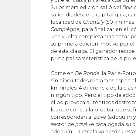
y diferencias similares a cualqui
Su primera edición salió del
Bois 
saliendo desde la capital gala, ca
localidad de
Chantilly
(50 km más a
Compiègne,
para finalizar en el i
una vuelta completa tras pasar po
su primera edición, motivo por el
de esta clásica. El ganador recib
principal característica de la pru
Come en
De Ronde
, la París-Ro
sin dificultades ni tramos especia
km finales. A diferencia de la clá
ningún tipo. Pero el tipo de adoq
ellos, provoca auténticos destroz
los que consta la prueba -que suf
corresponden al
pavé
(adoquín) y
sector de
pavé
ve catalogada su di
adoquín. La escala va desde
1 estr