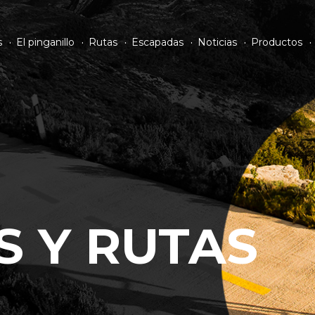
s
El pinganillo
Rutas
Escapadas
Noticias
Productos
S Y RUTAS