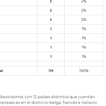
2
2%
2
2%
2
2%
1
1%
1
1%
1
1%
1
1%
al
119
100%
Classicissima
, con 12 países distintos que cuentan
resas es en el dominio belga, francés e italiano.