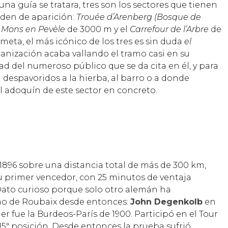
na guía se tratara, tres son los sectores que tienen
rden de aparición:
Trouée d’Arenberg (Bosque de
,
Mons en Pevèle
de 3000 m y el
Carrefour de l’Arbre
de
 meta, el más icónico de los tres es sin duda
el
ganización acaba vallando el tramo casi en su
dad del numeroso público que se da cita en él, y para
despavoridos a la hierba, al barro o a donde
l adoquín de este sector en concreto.
1896 sobre una distancia total de más de 300 km,
 primer vencedor, con 25 minutos de ventaja
 Dato curioso porque solo otro alemán ha
mo de Roubaix desde entonces:
John Degenkolb
en
her fue la Burdeos-París de 1900. Participó en el Tour
 15ª posición. Desde entonces la prueba sufrió