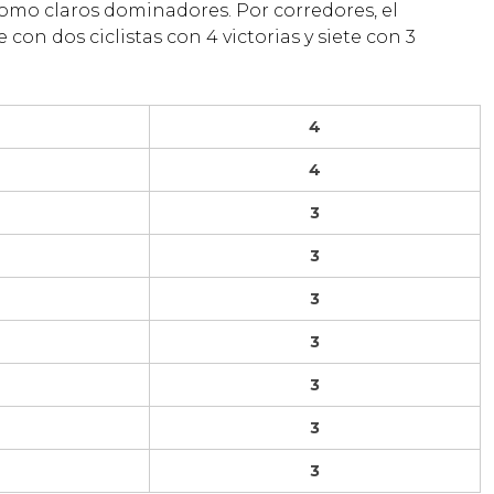
omo claros dominadores. Por corredores, el
con dos ciclistas con 4 victorias y siete con 3
4
4
3
3
3
3
3
3
3