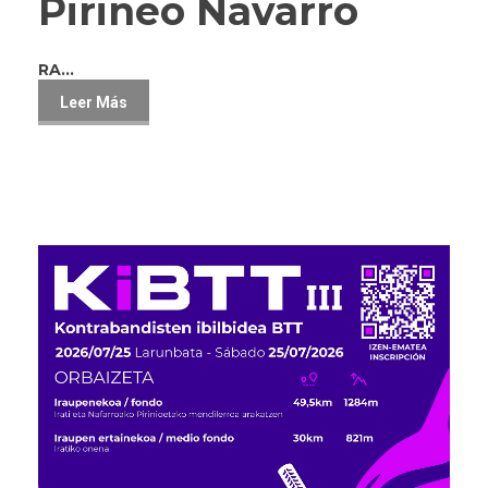
Pirineo Navarro
R
A...
Leer Más