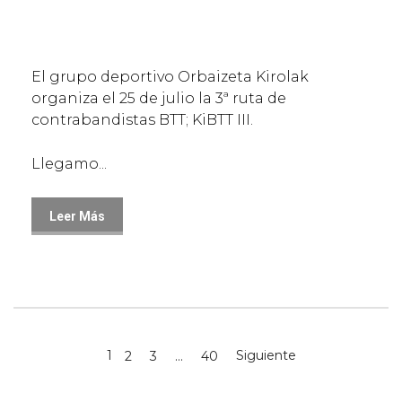
El grupo deportivo Orbaizeta Kirolak
organiza el 25 de julio la 3ª ruta de
contrabandistas BTT; KiBTT III.
Llegamo...
Leer Más
1
Siguiente
2
3
…
40