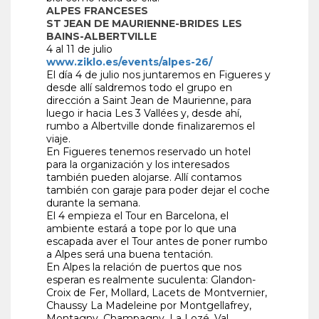
ALPES FRANCESES
ST JEAN DE MAURIENNE-BRIDES LES
BAINS-ALBERTVILLE
4 al 11 de julio
www.ziklo.es/events/alpes-26/
El día 4 de julio nos juntaremos en Figueres y
desde allí saldremos todo el grupo en
dirección a Saint Jean de Maurienne, para
luego ir hacia Les 3 Vallées y, desde ahí,
rumbo a Albertville donde finalizaremos el
viaje.
En Figueres tenemos reservado un hotel
para la organización y los interesados
también pueden alojarse. Allí contamos
también con garaje para poder dejar el coche
durante la semana.
El 4 empieza el Tour en Barcelona, el
ambiente estará a tope por lo que una
escapada aver el Tour antes de poner rumbo
a Alpes será una buena tentación.
En Alpes la relación de puertos que nos
esperan es realmente suculenta: Glandon-
Croix de Fer, Mollard, Lacets de Montvernier,
Chaussy La Madeleine por Montgellafrey,
Montagny, Champagny, La Lozé, Val