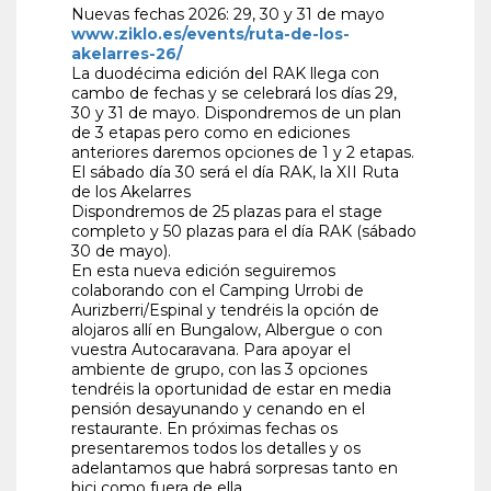
Nuevas fechas 2026: 29, 30 y 31 de mayo
www.ziklo.es/events/ruta-de-los-
akelarres-26/
La duodécima edición del RAK llega con
cambo de fechas y se celebrará los días 29,
30 y 31 de mayo. Dispondremos de un plan
de 3 etapas pero como en ediciones
anteriores daremos opciones de 1 y 2 etapas.
El sábado día 30 será el día RAK, la XII Ruta
de los Akelarres
Dispondremos de 25 plazas para el stage
completo y 50 plazas para el día RAK (sábado
30 de mayo).
En esta nueva edición seguiremos
colaborando con el Camping Urrobi de
Aurizberri/Espinal y tendréis la opción de
alojaros allí en Bungalow, Albergue o con
vuestra Autocaravana. Para apoyar el
ambiente de grupo, con las 3 opciones
tendréis la oportunidad de estar en media
pensión desayunando y cenando en el
restaurante. En próximas fechas os
presentaremos todos los detalles y os
adelantamos que habrá sorpresas tanto en
bici como fuera de ella.