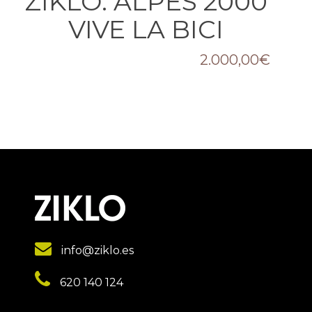
ZIKLO: ALPES 2000
VIVE LA BICI
2.000,00
€
info@ziklo.es
620 140 124