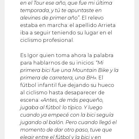
temporada, y tú te apuntaste en
alevines de primer año”
. El relevo
estaba en marcha: el apellido Arrieta
iba a seguir teniendo su lugar en el
ciclismo profesional.
Es Igor quien toma ahora la palabra
para hablarnos de su inicios:
“Mi
primera bici fue una Mountain Bike y la
primera de carretera, una BH».
El
fútbol infantil fue dejando su hueco
al ciclismo hasta desaparecer de
escena:
«Antes, de más pequeño,
jugaba al fútbol: lo típico. Y luego
cuando ya empecé con la bici seguía
jugando al balón. Pero cuando llegó el
momento de dar otro paso, tuve que
elegir entre el fútbol y la bici y en
juveniles ya me volqué en la bici. Había