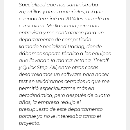
Specialized que nos suministraba
zapatillas y otros materiales, as
í
que
cuando termin
é en 2014 les mandé
mi
curriculum. Me llamaron para una
entrevista y me contrataron para un
departamento de competición
llamado Specialized Racing, donde
d
á
bamos soporte t
é
cnico a los equipos
que llevaban la marca: Astana, Tinkoff
y Quick Step. All
í,
entre otras cosas
desarrollamos un software para hacer
test en velódromos cerrados lo que me
permiti
ó
especializarme m
á
s en
aerodin
á
mica, pero despu
é
s de cuatro
años, la empresa redujo el
presupuesto de este departamento
porque ya no le interesaba tanto el
proyecto.