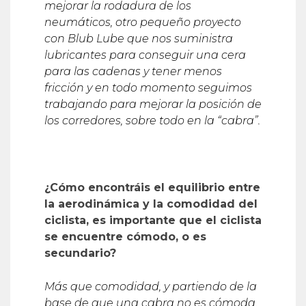
mejorar la rodadura de los
neum
á
ticos, otro pequeño proyecto
con Blub Lube que nos suministra
lubricantes para conseguir una cera
para las cadenas y tener menos
fricción y en todo momento seguimos
trabajando para mejorar la posición de
los corredores, sobre todo en la “cabra”.
¿
C
ómo encontr
á
is el equilibrio entre
la aerodin
á
mica y la comodidad del
ciclista, es importante que el ciclista
se encuentre cómodo, o es
secundario?
Má
s que comodidad, y partiendo de la
base de que una cabra no es cómoda,