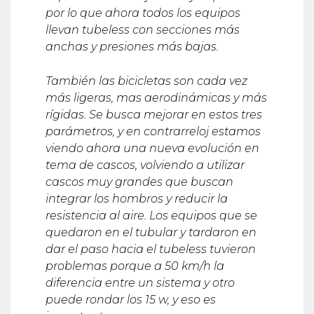
por lo que ahora todos los equipos
llevan tubeless con secciones m
á
s
anchas y presiones m
á
s bajas.
Tambi
é
n las bicicletas son cada vez
m
á
s ligeras, mas aerodin
á
micas y m
ás
rí
gidas. Se busca mejorar en estos tres
par
á
metros, y en contrarreloj estamos
viendo ahora una nueva evolución en
tema de cascos, volviendo a utilizar
cascos muy grandes que buscan
integrar los hombros y reducir la
resistencia al aire.
Los equipos que se
quedaron en el tubular y tardaron en
dar el paso hacia el tubeless tuvieron
problemas porque a 50 km/h la
diferencia entre un sistema y otro
puede rondar los 15 w, y eso es