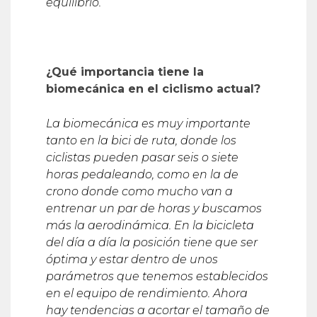
equilibrio.
¿
Qu
é
importancia tiene la
biomec
á
nica en el ciclismo actual?
La biomec
á
nica es muy importante
tanto en la bici de ruta, donde los
ciclistas pueden pasar seis o siete
horas pedaleando, como en la de
crono donde como mucho van a
entrenar un par de horas y buscamos
m
á
s la aerodin
á
mica. En la bicicleta
del d
í
a a d
í
a la posición tiene que ser
óptima y estar dentro de unos
par
á
metros que tenemos establecidos
en el equipo de rendimiento. Ahora
hay tendencias a acortar el tamaño de