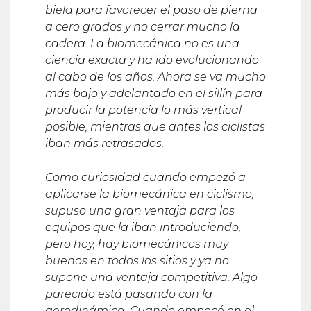
biela para favorecer el paso de pierna
a cero grados y no cerrar mucho la
cadera. La biomec
á
nica no es una
ciencia exacta y ha ido evolucionando
al cabo de los años. Ahora se va mucho
m
á
s bajo y adelantado en el sill
í
n para
producir la potencia lo m
á
s vertical
posible, mientras que antes los ciclistas
iban m
á
s retrasados.
Como curiosidad cuando empez
ó
a
aplicarse la biomec
á
nica en ciclismo,
supuso una gran ventaja para los
equipos que la iban introduciendo,
pero hoy, hay biomec
á
nicos muy
buenos en todos los sitios y ya no
supone una ventaja competitiva. Algo
parecido est
á
pasando con la
aerodin
á
mica. Cuando empec
é
en el