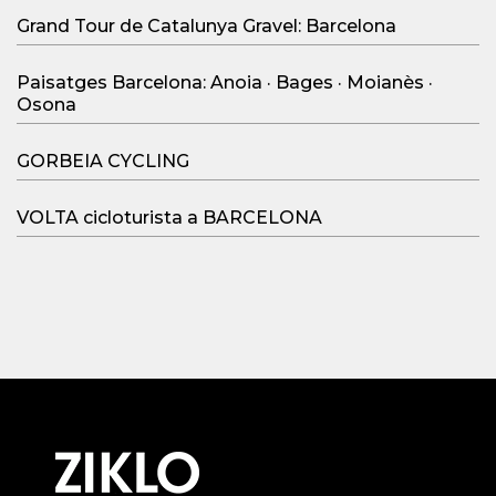
Search Button
Search
for:
NAVARRA y el Pirineo
TERUEL: “Pedaleando por la historia de la Tierra”
Grand Tour de Catalunya Gravel: Barcelona
Paisatges Barcelona: Anoia · Bages · Moianès ·
Osona
GORBEIA CYCLING
VOLTA cicloturista a BARCELONA