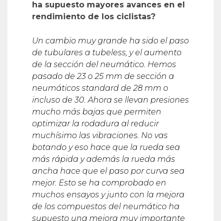
ha supuesto mayores avances en el
rendimiento de los ciclistas?
Un cambio muy grande ha sido el paso
de tubulares a tubeless, y el aumento
de la secció
n del neum
á
tico. Hemos
pasado de 23 o 25 mm de secció
n a
neumá
ticos standard de 28 mm o
incluso de 30. Ahora se llevan presiones
mucho m
á
s bajas que permiten
optimizar la rodadura al reducir
much
í
simo las vibraciones. No vas
botando y eso hace que la rueda sea
m
ás rá
pida y adem
á
s la rueda m
á
s
ancha hace que el paso por curva sea
mejor. Esto se ha comprobado en
muchos ensayos y junto con la mejora
de los compuestos del neum
á
tico ha
supuesto una mejora muy importante