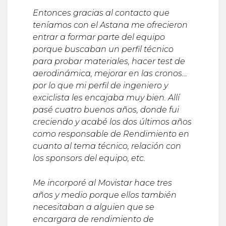
Entonces gracias al contacto que
ten
í
amos con el Astana me ofrecieron
entrar a formar parte del equipo
porque buscaban un perfil t
é
cnico
para probar materiales, hacer test de
aerodin
á
mica, mejorar en las cronos
…
por lo que mi perfil de ingeniero y
exciclista les encajaba muy bien. All
í
pasé
cuatro buenos años, donde fui
creciendo y acab
é
los dos
ú
ltimos a
ños
como responsable de Rendimiento en
cuanto al tema t
é
cnico, relación con
los sponsors del equipo, etc.
Me incorporé al Movistar hace tres
años y medio porque ellos tambi
é
n
necesitaban a alguien que se
encargara de rendimiento de