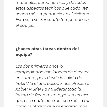
materiales, aerodin
á
mica y de todos
estos aspectos t
é
cnicos que cada vez
tienen m
á
s importancia en el ciclismo.
Esta va a ser mi cuarta temporada en
el equipo.
¿Haces otras tareas dentro del
equipo?
Los dos primeros años lo
compaginaba con labores de director
en carrera, pero desde la salida de
Patxi Vila el año pasado, nos ofrecen a
Xabier Muriel y a mi liderar toda la
faceta de Rendimiento, ya sea t
é
cnico
que es la parte que me toca m
ás a mí
,
como fisiológico que se encarga m
á
s