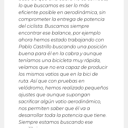
lo que buscamos es ser lo m
á
s
eficiente posible en
aerodiná
mica, sin
comprometer la entrega de potencia
del ciclista. Buscamos siempre
encontrar ese balance, por ejemplo
ahora hemos estado trabajando con
Pablo Castrillo buscando una posición
buena para él en la cabra y aunque
ten
í
amos una bicicleta muy r
á
pida,
ve
í
amos que no era capaz de producir
los mismos vatios que en la bici de
ruta. As
í
que con pruebas en
velódromo, hemos realizado pequeños
ajustes que aunque supongan
sacrificar alg
ún vatio aerodiná
mico,
nos permiten saber que
é
l va a
desarrollar toda la potencia que tiene.
Siempre estamos buscando ese