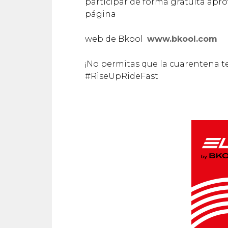
participar de forma gratuita apr
página
web de Bkool
www.bkool.com
¡No permitas que la cuarentena t
#RiseUpRideFast