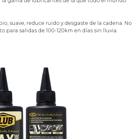
e la gama de lubricantes de la que todo el mundo
mpio, suave, reduce ruido y desgaste de la cadena. No
to para salidas de 100-120km en días sin lluvia.