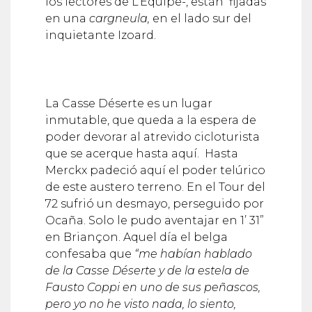
los lectores de L’Equipe-, están fijadas
en una
cargneula,
en el lado sur del
inquietante Izoard.
La Casse Déserte es un lugar
inmutable, que queda a la espera de
poder devorar al atrevido cicloturista
que se acerque hasta aquí. Hasta
Merckx padeció aquí el poder telúrico
de este austero terreno. En el Tour del
72 sufrió un desmayo, perseguido por
Ocaña. Solo le pudo aventajar en 1’ 31”
en Briançon. Aquel día el belga
confesaba que
“me habían hablado
de la Casse Déserte y de la estela de
Fausto Coppi en uno de sus peñascos,
pero yo no he visto nada, lo siento,