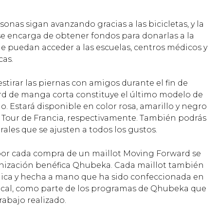
onas sigan avanzando gracias a las bicicletas, y la
 encarga de obtener fondos para donarlas a la
e puedan acceder a las escuelas, centros médicos y
as.
stirar las piernas con amigos durante el fin de
rd de manga corta constituye el último modelo de
 Estará disponible en color rosa, amarillo y negro
 el Tour de Francia, respectivamente. También podrás
ales que se ajusten a todos los gustos.
 por cada compra de un maillot Moving Forward se
anización benéfica Qhubeka. Cada maillot también
ica y hecha a mano que ha sido confeccionada en
local, como parte de los programas de Qhubeka que
rabajo realizado.