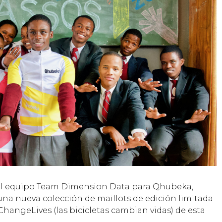
el equipo Team Dimension Data para Qhubeka,
una nueva colección de maillots de edición limitada
hangeLives (las bicicletas cambian vidas) de esta