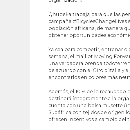
organización.
Qhubeka trabaja para que las pers
campaña #BicyclesChangeLives se
población africana, de manera qu
obtener oportunidades económic
Ya sea para competir, entrenar o e
semana, el maillot Moving Forwa
una verdadera prenda todoterreno.
de acuerdo con el Giro d’Italia y
encontrarlos en colores más neutr
Además, el 10 % de lo recaudado
destinará íntegramente a la org
cuenta con una bolsa musette ún
Sudáfrica con tejidos de origen 
ofrecen incentivos a cambio del t