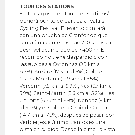
TOUR DES STATIONS
El 11 de agosto el “Tour des Stations”
pondrá punto de partida al Valais
Cycling Festival. El evento contará
con una prueba de Granfondo que
tendrá nada menos que 220 km y un
desnivel acumulado de 7.400 m. El
recorrido no tiene desperdicio con
las subidas a Ovronnaz (9.9 km al
8.7%), Anzère (17 km al 6%), Col de
Crans-Montana (12.9 km al 6.5%),
Vercorin (7.9 km al 9.9%), Nax (6.7 km al
5.9%), Saint-Martin (5.6 km al 5.2%), Les
Collons (8.5km al 6.9%), Nendaz (9 km
al 6.2%) y el Col de la Croix de Coeur
(14.7 km al 7.5%), después de pasar por
Verbier; este último tramos es una
pista en subida. Desde la cima, la vista