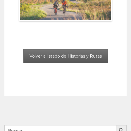
Previous
Next
Volver a listado de Historias y Rutas
Search Button
Search