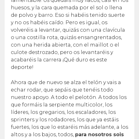
lamentable: os quedáis muy flacos, casi en los
huesos, y la cara quemada por el sol o llena
de polvo y barro. Eso si habéis tenido suerte
y no os habéis caído. Pero es igual, os
volveréis a levantar, quizás con una clavícula
o una costilla rota, quizás ensangrentados,
con una herida abierta, con el maillot o el
culote destrozado, pero os levantaréis y
acabaréis la carrera ¡Qué duro es este
deporte!
Ahora que de nuevo se alza el telón y vais a
echar rodar, que sepáis que tenéis todo
nuestro apoyo. A todo el pelotón. A todos los
que formáis la serpiente multicolor, los
líderes, los gregarios, los escaladores, los
sprinters y los rodadores, los que ya estáis
fuertes, los que lo estaréis más adelante, a los
altos y a los bajos, todos,
para nosotros sois