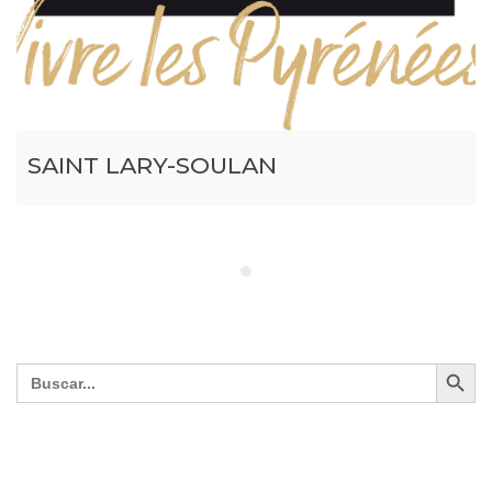
SAINT LARY-SOULAN
Search Button
Search
for: