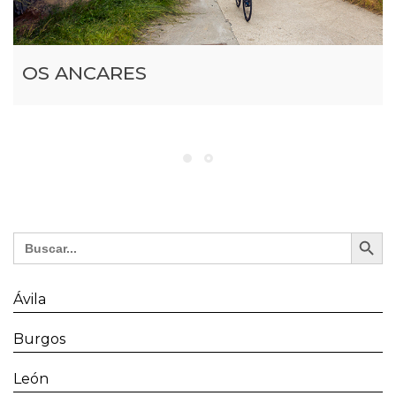
OS ANCARES
Search Button
Search
for:
Ávila
Burgos
León