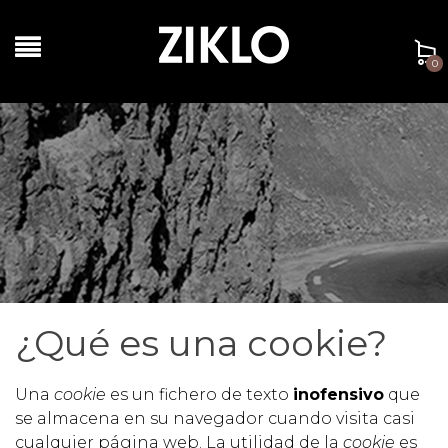
0
¿Qué es una cookie?
Una
cookie
es un fichero de texto
inofensivo
que
se almacena en su navegador cuando visita casi
cualquier página web. La utilidad de la
cookie
es