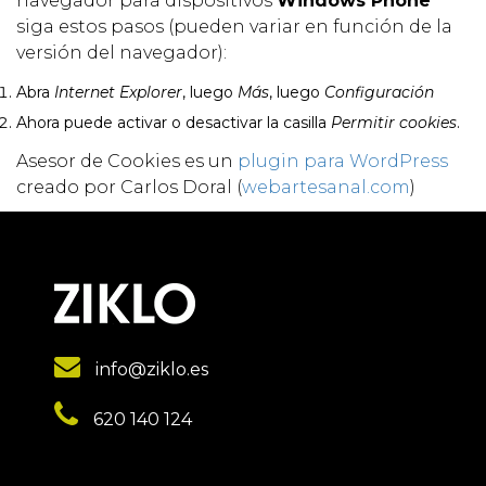
navegador para dispositivos
Windows Phone
siga estos pasos (pueden variar en función de la
versión del navegador):
Abra
Internet Explorer
, luego
Más
, luego
Configuración
Ahora puede activar o desactivar la casilla
Permitir cookies
.
Asesor de Cookies es un
plugin para WordPress
creado por Carlos Doral (
webartesanal.com
)
info@ziklo.es
620 140 124